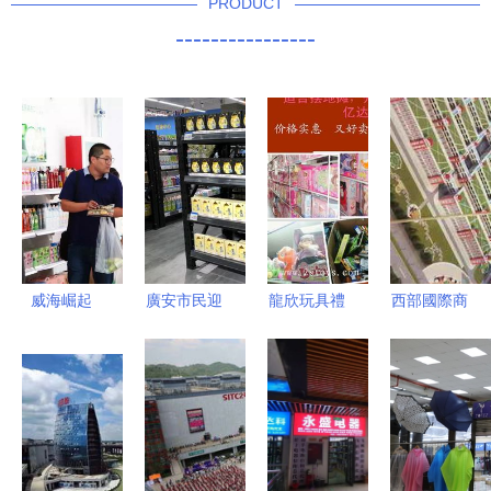
PRODUCT
----------------
威海崛起
廣安市民迎
龍欣玩具禮
西部國際商
全國首家韓
來消費新選
品廠攜手建
貿城 空港
日商品一級
擇 家門口
國玩具 庫
新城小商品
批發市場賦
暢購6000
存玩具按斤
批發的投資
能區域貿易
多種海外進
批發，開啟
新機遇
新格局
口商品
玩具批發貿