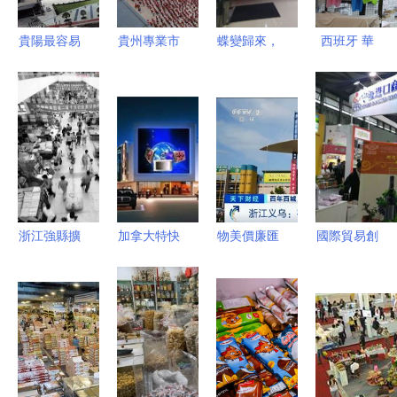
易新紀元
貴陽最容易
貴州專業市
蝶變歸來，
西班牙 華
迷路的14個
場躋身全國
活力煥新
人百元店成
地方，別說
百強，批發
信陽申泰商
了風靡全境
你沒走錯
貿易助力區
貿城引領批
的“購物天
過！
域競爭力躍
發貿易新篇
堂”與批發
升
章
貿易樞紐
浙江強縣擴
加拿大特快
物美價廉匯
國際貿易創
權改革調查
移民項目推
聚全球商機
新綜合體
義烏何以成
薦會 聚焦
探訪全球最
探訪寧波進
為“中國權
商品批發貿
大小商品批
口商品展示
力最大縣”
易行業的機
發市場的貿
交易中心的
遇與路徑
易奇跡
批發貿易新
生態